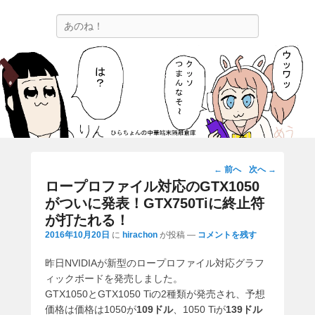
ひらちょんの中華端末隔離倉庫
検
ほたがページ上部にある検索バーを消してくれたサイトです。
索
投
←
前へ
次へ
→
稿
ロープロファイル対応のGTX1050
ナ
がついに発表！GTX750Tiに終止符
ビ
が打たれる！
ゲ
2016年10月20日
に
hirachon
が投稿
—
コメントを残す
ー
シ
昨日NVIDIAが新型のロープロファイル対応グラフ
ョ
ィックボードを発売しました。
ン
GTX1050とGTX1050 Tiの2種類が発売され、予想
価格は価格は1050が
109ドル
、1050 Tiが
139ドル