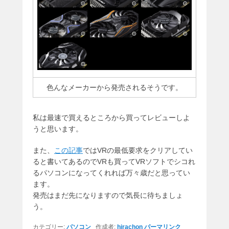
色んなメーカーから発売されるそうです。
私は最速で買えるところから買ってレビューしよ
うと思います。
また、
この記事
ではVRの最低要求をクリアしてい
ると書いてあるのでVRも買ってVRソフトでシコれ
るパソコンになってくれれば万々歳だと思ってい
ます。
発売はまだ先になりますので気長に待ちましょ
う。
カテゴリー:
パソコン
作成者:
hirachon
パーマリンク