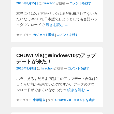
2015年8月15日
に
hirachon
が投稿
—
コメントを残す
本当にｲﾐﾜｶﾝﾅｲ 言語パックはまだ配布されてないみ
たいだしWin10で日本語化しようとしても言語パッ
クダウンロードで
続きを読む →
カテゴリー:
ガジェット関連
|
コメントを残す
CHUWI Vi8にWindows10のアップ
デートが来た！
2015年8月8日
に
hirachon
が投稿
—
コメントを残す
ホラ、見ろよ見ろよ 実はこのアップデート自体は2
日くらい前から来ていたのですが、データのダウ
ンロードができていなかったの
続きを読む →
カテゴリー:
中華端末
|
タグ:
CHUWI Vi8
|
コメントを残す