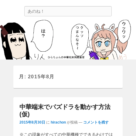
ひらちょんの中華端末隔離倉庫
検
ほたがページ上部にある検索バーを消してくれたサイトです。
索
月:
2015年8月
中華端末でパズドラを動かす方法
(仮)
2015年8月30日
に
hirachon
が投稿
—
コメントを残す
※この現象がすべての中華機種でできるわけでは