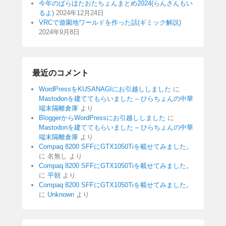
今年のぱらほたおたちょんまとめ2024(らんさんもい
るよ)
2024年12月24日
VRCで遊園地ワールドを作った話(ギミック解説)
2024年9月8日
最近のコメント
WordPressをKUSANAGIにお引越ししました
に
Mastodonを建ててもらいました – ひらちょんの中華
端末隔離倉庫
より
BloggerからWordPressにお引越ししました
に
Mastodonを建ててもらいました – ひらちょんの中華
端末隔離倉庫
より
Compaq 8200 SFFにGTX1050Tiを載せてみました。
に
名無し
より
Compaq 8200 SFFにGTX1050Tiを載せてみました。
に
平朝
より
Compaq 8200 SFFにGTX1050Tiを載せてみました。
に
Unknown
より