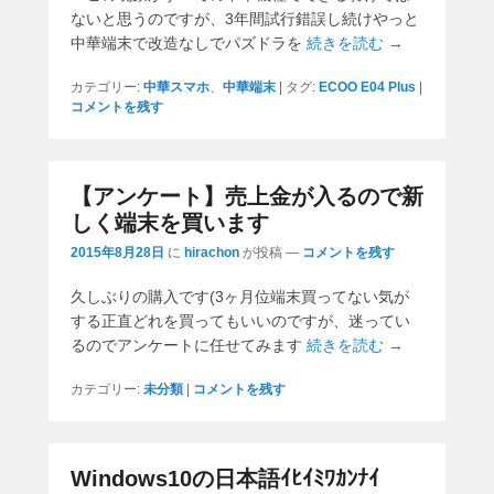
ないと思うのですが、3年間試行錯誤し続けやっと
中華端末で改造なしでパズドラを
続きを読む →
カテゴリー:
中華スマホ
、
中華端末
|
タグ:
ECOO E04 Plus
|
コメントを残す
【アンケート】売上金が入るので新
しく端末を買います
2015年8月28日
に
hirachon
が投稿
—
コメントを残す
久しぶりの購入です(3ヶ月位端末買ってない気が
する正直どれを買ってもいいのですが、迷ってい
るのでアンケートに任せてみます
続きを読む →
カテゴリー:
未分類
|
コメントを残す
Windows10の日本語ｲﾋｲﾐﾜｶﾝﾅｲ