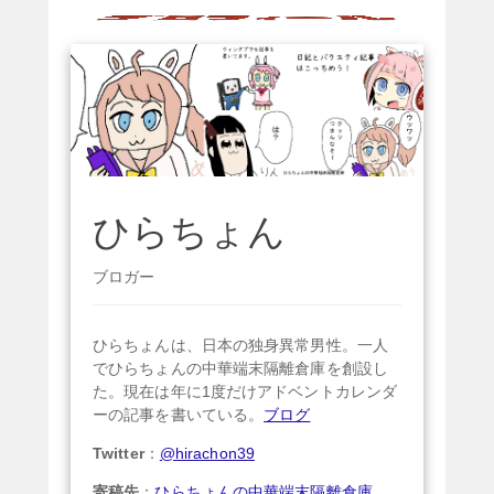
ー
シ
ョ
ン
ひらちょん
ブロガー
ひらちょんは、日本の独身異常男性。一人
でひらちょんの中華端末隔離倉庫を創設し
た。現在は年に1度だけアドベントカレンダ
ーの記事を書いている。
ブログ
Twitter
：
@hirachon39
寄稿先
：
ひらちょんの中華端末隔離倉庫
、