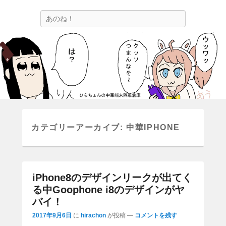
ひらちょんの中華端末隔離倉庫
検
ほたがページ上部にある検索バーを消してくれたサイトです。
索
カテゴリーアーカイブ:
中華IPHONE
iPhone8のデザインリークが出てく
る中Goophone i8のデザインがヤ
バイ！
2017年9月6日
に
hirachon
が投稿
—
コメントを残す