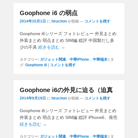
Goophone i6 の弱点
2014年10月1日
に
hirachon
が投稿
—
コメントを残す
Goophone i6シリーズ フォトレビュー 外見まとめ
外装まとめ 弱点まとめ SIM編 総評 中国製だし多
少の不具
続きを読む →
カテゴリー:
ガジェット関連
、
中華iPhone
、
中華端末
|
タ
グ:
Goophone i6
|
コメントを残す
Goophone i6の外見に迫る（迫真
2014年9月19日
に
hirachon
が投稿
—
コメントを残す
Goophone i6シリーズ フォトレビュー 外見まとめ
外装まとめ 弱点まとめ SIM編 総評 iPhone6、発売
続きを読む →
カテゴリー:
ガジェット関連
、
中華iPhone
、
中華端末
|
タ