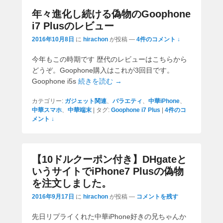
年々進化し続ける偽物のGoophone
i7 Plusのレビュー
2016年10月8日
に
hirachon
が投稿
—
4件のコメント ↓
今年もこの時期です 歴代のレビューはこちらから
どうぞ。Goophone購入はこれが3回目です。
Goophone i5s
続きを読む →
カテゴリー:
ガジェット関連
、
バラエティ
、
中華iPhone
、
中華スマホ
、
中華端末
|
タグ:
Goophone i7 Plus
|
4件のコ
メント ↓
【10ドルクーポン付き】DHgateと
いうサイトでiPhone7 Plusの偽物
を注文しました。
2016年9月17日
に
hirachon
が投稿
—
コメントを残す
先日リプライくれた中華iPhone好きの兄ちゃんか