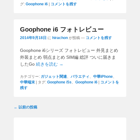
グ:
Goophone i6
|
コメントを残す
Goophone i6 フォトレビュー
2014年9月18日
に
hirachon
が投稿
—
コメントを残す
Goophone i6シリーズ フォトレビュー 外見まとめ
外装まとめ 弱点まとめ SIM編 総評 ついに届きま
したGo
続きを読む →
カテゴリー:
ガジェット関連
、
バラエティ
、
中華iPhone
、
中華端末
|
タグ:
Goophone i5s
、
Goophone i6
|
コメントを
残す
投
←
以前の投稿
稿
ナ
ビ
ゲ