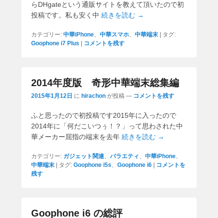
らDHgateという通販サイトを教えて頂いたので初
投稿です。私も安く中
続きを読む →
カテゴリー:
中華iPhone
、
中華スマホ
、
中華端末
|
タグ:
Goophone i7 Plus
|
コメントを残す
2014年度版 奇形中華端末総集編
2015年1月12日
に
hirachon
が投稿
—
コメントを残す
ふと思ったので初投稿です2015年に入ったので
2014年に「何だこいつぅ！？」って思わされた中
華メーカー屈指の端末を去年
続きを読む →
カテゴリー:
ガジェット関連
、
バラエティ
、
中華iPhone
、
中華端末
|
タグ:
Goophone i5s
、
Goophone i6
|
コメントを
残す
Goophone i6 の総評