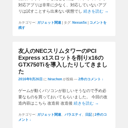
対応アプリは非常に少なく、対応していないアプ
リは試すことすら出来ない状態でし
続きを読む →
カテゴリー:
ガジェット関連
|
タグ:
Nexus5x
|
コメントを
残す
友人のNECスリムタワーのPCI
Express x1スロットを削りx16の
GTX750Tiを導入したりしてきまし
た
2016年9月26日
に
hirachon
が投稿
—
2件のコメント ↓
ゲームが動くパソコンが欲しいそうなので予め必
要なものを買っておいてもらいました。 今回の改
造内容はこちら 改造前 改造後
続きを読む →
カテゴリー:
ガジェット関連
、
バラエティ
、
日記
|
2件のコ
メント ↓