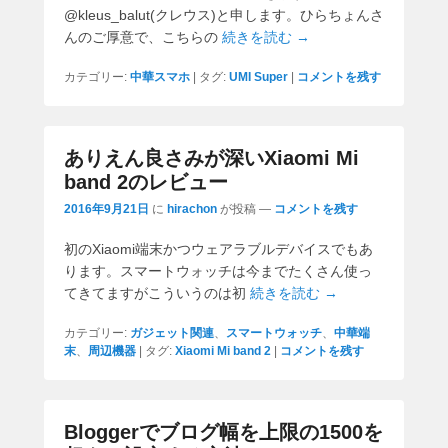
@kleus_balut(クレウス)と申します。ひらちょんさ
んのご厚意で、こちらの
続きを読む →
カテゴリー:
中華スマホ
|
タグ:
UMI Super
|
コメントを残す
ありえん良さみが深いXiaomi Mi
band 2のレビュー
2016年9月21日
に
hirachon
が投稿
—
コメントを残す
初のXiaomi端末かつウェアラブルデバイスでもあ
ります。スマートウォッチは今までたくさん使っ
てきてますがこういうのは初
続きを読む →
カテゴリー:
ガジェット関連
、
スマートウォッチ
、
中華端
末
、
周辺機器
|
タグ:
Xiaomi Mi band 2
|
コメントを残す
Bloggerでブログ幅を上限の1500を