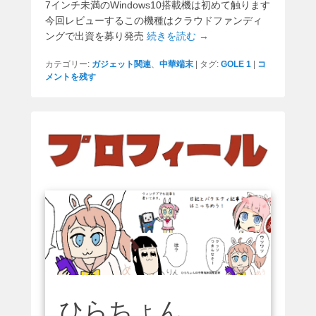
7インチ未満のWindows10搭載機は初めて触ります
今回レビューするこの機種はクラウドファンディ
ングで出資を募り発売
続きを読む →
カテゴリー:
ガジェット関連
、
中華端末
|
タグ:
GOLE 1
|
コ
メントを残す
ひらちょん