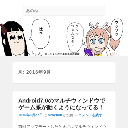
ひらちょんの中華端末隔離倉庫
検
ほたがページ上部にある検索バーを消してくれたサイトです。
索
月:
2016年9月
Android7.0のマルチウィンドウで
ゲーム系が動くようになってる！
2016年9月27日
に
hirachon
が投稿
—
コメントを残す
前回アップデートしたときにはマルチウィンドウ