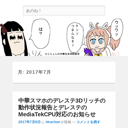
ひらちょんの中華端末隔離倉庫
検
ほたがページ上部にある検索バーを消してくれたサイトです。
索
月:
2017年7月
中華スマホのデレステ3Dリッチの
動作状況報告とデレステの
MediaTekCPU対応のお知らせ
2017年7月6日
に
hirachon
が投稿
—
コメントを残す