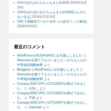
今年のほたぱらんちょんまとめ2025
2025年12月
24日
今年のぱらほたおたちょんまとめ2024(らんさん
もいるよ)
2024年12月24日
VRCで遊園地ワールドを作った話(ギミック解説)
2024年9月8日
最近のコメント
WordPressをKUSANAGIにお引越ししました
に
Mastodonを建ててもらいました – ひらちょんの
中華端末隔離倉庫
より
BloggerからWordPressにお引越ししました
に
Mastodonを建ててもらいました – ひらちょんの
中華端末隔離倉庫
より
Compaq 8200 SFFにGTX1050Tiを載せてみまし
た。
に
名無し
より
Compaq 8200 SFFにGTX1050Tiを載せてみまし
た。
に
平朝
より
Compaq 8200 SFFにGTX1050Tiを載せてみまし
た。
に
Unknown
より