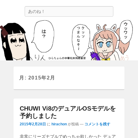
ひらちょんの中華端末隔離倉庫
検
ほたがページ上部にある検索バーを消してくれたサイトです。
索
月:
2015年2月
CHUWI Vi8のデュアルOSモデルを
予約しました
2015年2月28日
に
hirachon
が投稿
—
コメントを残す
非常にリーズナブルでめっちゃ欲しかった デュア