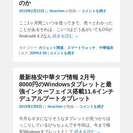
のか
2015年2月23日
に
hirachon
が投稿
—
コメントを残す
ここ1ヶ月間こいつを使ってきて、色々とわかった
ことがあるそれは、こいつはどうあがいてもOSが
Android4.4.2なん
続きを読む →
カテゴリー:
ガジェット関連
、
スマートウォッチ
、
中華端末
|
タグ:
ZGPAX S6
|
コメントを残す
最新格安中華タブ情報 2月号
8000円のWindowsタブレットと最
強インターフェイス搭載11.6インチ
デュアルブートタブレット
2015年2月8日
に
hirachon
が投稿
—
コメントを残す
今月もネタになりそうなタブレットが見つかりほ
っこりしているひらちょんです今回は、今まで格
安Windowsタブレットとして
続きを読む →