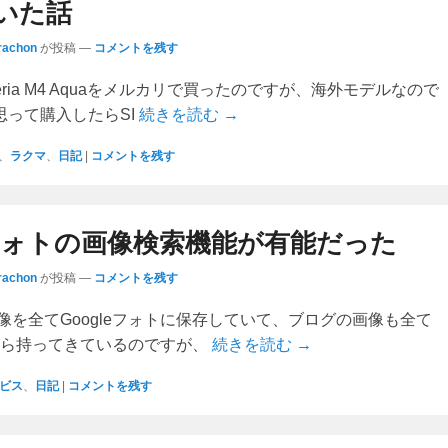
いた話
rachon
が投稿
—
コメントを残す
eria M4 Aquaをメルカリで買ったのですが、海外モデルなので
思って購入したらSI
続きを読む →
、
ラクマ
、
日記
|
コメントを残す
leフォトの画像検索機能が有能だった
rachon
が投稿
—
コメントを残す
像を全てGoogleフォトに保存していて、ブログの画像も全て
トから持ってきているのですが、
続きを読む →
ービス
、
日記
|
コメントを残す