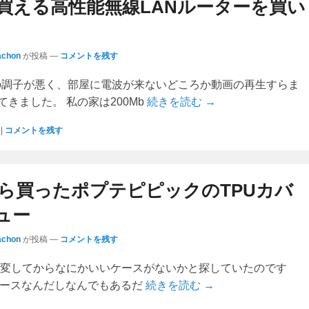
円で買える高性能無線LANルーターを買い
achon
が投稿
—
コメントを残す
Fiの調子が悪く、部屋に電波が来ないどころか動画の再生すらま
きました。 私の家は200Mb
続きを読む →
|
コメントを残す
Tから買ったポプテピピックのTPUカバ
ュー
achon
が投稿
—
コメントを残す
に機種変してからなにかいいケースがないかと探していたのです
のケースなんだしなんでもあるだ
続きを読む →