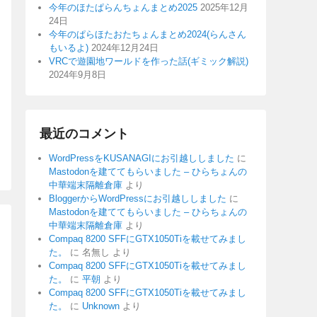
今年のほたぱらんちょんまとめ2025
2025年12月
24日
今年のぱらほたおたちょんまとめ2024(らんさん
もいるよ)
2024年12月24日
VRCで遊園地ワールドを作った話(ギミック解説)
2024年9月8日
最近のコメント
WordPressをKUSANAGIにお引越ししました
に
Mastodonを建ててもらいました – ひらちょんの
中華端末隔離倉庫
より
BloggerからWordPressにお引越ししました
に
Mastodonを建ててもらいました – ひらちょんの
中華端末隔離倉庫
より
Compaq 8200 SFFにGTX1050Tiを載せてみまし
た。
に
名無し
より
Compaq 8200 SFFにGTX1050Tiを載せてみまし
た。
に
平朝
より
Compaq 8200 SFFにGTX1050Tiを載せてみまし
た。
に
Unknown
より