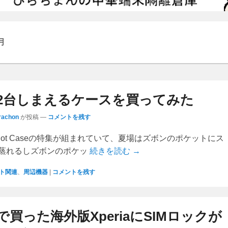
月
2台しまえるケースを買ってみた
rachon
が投稿
—
コメントを残す
 Slot Caseの特集が組まれていて、夏場はズボンのポケットにス
蒸れるしズボンのポケッ
続きを読む →
ト関連
、
周辺機器
|
コメントを残す
買った海外版XperiaにSIMロックが