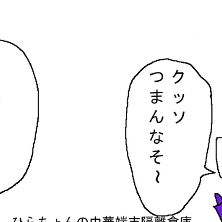
隔離倉庫
す。