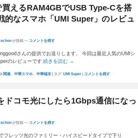
で買えるRAM4GBでUSB Type-Cを搭
的なスマホ「UMI Super」のレビュ
rachon
が投稿
—
コメントを残す
nggoodさんの提供でお送りします。 今回は最近人気のUMIシ
uperのレビューです
続きを読む →
ト関連
、
中華スマホ
、
中華端末
|
タグ:
UMI Super
|
コメントを残す
をドコモ光にしたら1Gbps通信になっ
rachon
が投稿
—
コメントを残す
でフレッツ光のファミリー・ハイスピードタイプで下り