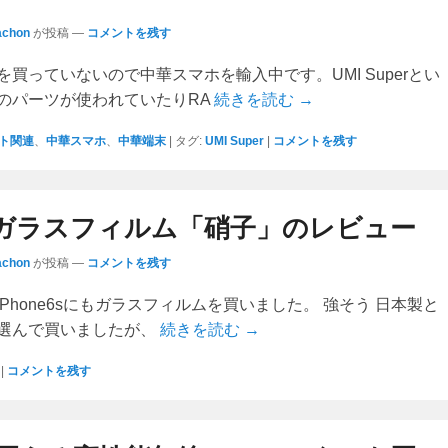
achon
が投稿
—
コメントを残す
買っていないので中華スマホを輸入中です。UMI Superとい
のパーツが使われていたりRA
続きを読む →
ト関連
、
中華スマホ
、
中華端末
|
タグ:
UMI Super
|
コメントを残す
ガラスフィルム「硝子」のレビュー
achon
が投稿
—
コメントを残す
続きiPhone6sにもガラスフィルムを買いました。 強そう 日本製と
選んで買いましたが、
続きを読む →
|
コメントを残す