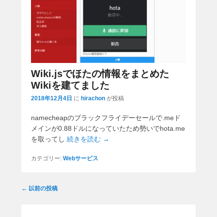
Wiki.jsでほたの情報をまとめた
Wikiを建てました
2018年12月4日
に
hirachon
が投稿
namecheapのブラックフライデーセールで.meド
メインが0.88ドルになっていたため勢いでhota.me
を取ってし
続きを読む →
カテゴリー:
Webサービス
投
←
以前の投稿
稿
ナ