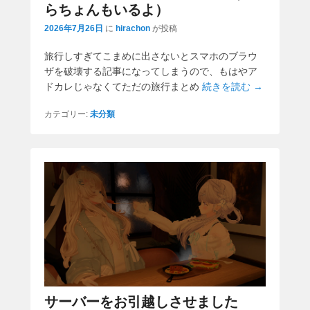
らちょんもいるよ）
2026年7月26日
に
hirachon
が投稿
旅行しすぎてこまめに出さないとスマホのブラウ
ザを破壊する記事になってしまうので、もはやア
ドカレじゃなくてただの旅行まとめ
続きを読む →
カテゴリー:
未分類
サーバーをお引越しさせました