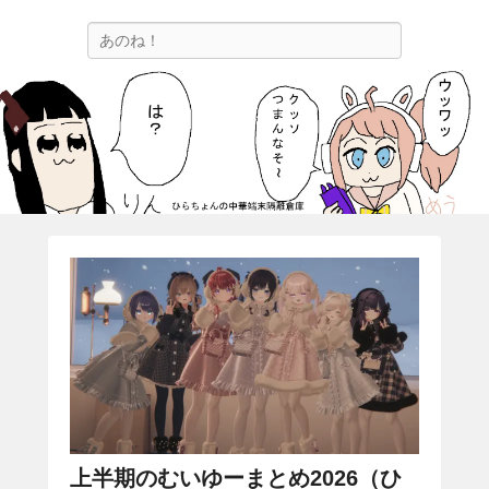
ひらちょんの中華端末隔離倉庫
検
ほたがページ上部にある検索バーを消してくれたサイトです。
索
上半期のむいゆーまとめ2026（ひ