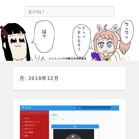
ひらちょんの中華端末隔離倉庫
検
ほたがページ上部にある検索バーを消してくれたサイトです。
索
月:
2018年12月