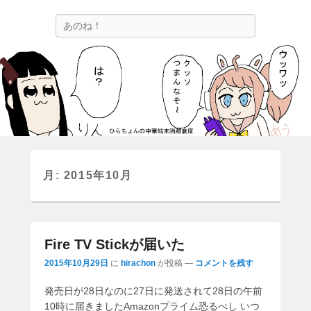
ひらちょんの中華端末隔離倉庫
検
ほたがページ上部にある検索バーを消してくれたサイトです。
索
月:
2015年10月
Fire TV Stickが届いた
2015年10月29日
に
hirachon
が投稿
—
コメントを残す
発売日が28日なのに27日に発送されて28日の午前
10時に届きましたAmazonプライム恐るべし いつ