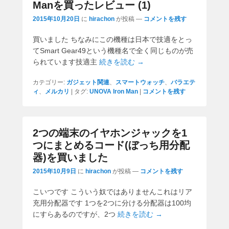
Manを買ったレビュー (1)
2015年10月20日
に
hirachon
が投稿
—
コメントを残す
買いました ちなみにこの機種は日本で技適をとっ
てSmart Gear49という機種名で全く同じものが売
られています技適主
続きを読む →
カテゴリー:
ガジェット関連
、
スマートウォッチ
、
バラエテ
ィ
、
メルカリ
|
タグ:
UNOVA Iron Man
|
コメントを残す
2つの端末のイヤホンジャックを1
つにまとめるコード(ぼっち用分配
器)を買いました
2015年10月9日
に
hirachon
が投稿
—
コメントを残す
こいつです こういう奴ではありませんこれはリア
充用分配器です 1つを2つに分ける分配器は100均
にすらあるのですが、2つ
続きを読む →