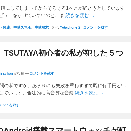
e2を文鎮にしてしまってからそろそろ1ヶ月が経とうとしています
ビューをかけていないのと、ま
続きを読む →
ト関連
、
中華スマホ
、
中華端末
|
タグ:
Yotaphone 2
|
コメントを残す
】TSUTAYA初心者の私が犯した５つ
hirachon
が投稿
—
コメントを残す
歴2週間の私ですが、あまりにも失敗を重ねすぎて既に何千円とい
しています。合法的に高音質な音楽
続きを読む →
メントを残す
nのAndroid搭載スマートウォッチが軒