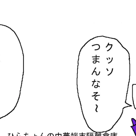
隔離倉庫
す。