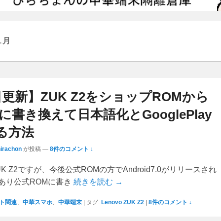
1月
日更新】ZUK Z2をショップROMから
に書き換えて日本語化とGooglePlay
る方法
hirachon
が投稿
—
8件のコメント ↓
K Z2ですが、今後公式ROMの方でAndroid7.0がリリースされ
あり公式ROMに書き
続きを読む →
ト関連
、
中華スマホ
、
中華端末
|
タグ:
Lenovo ZUK Z2
|
8件のコメント ↓