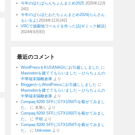
今年のほたぱらんちょんまとめ2025
2025年12月
24日
今年のぱらほたおたちょんまとめ2024(らんさん
もいるよ)
2024年12月24日
VRCで遊園地ワールドを作った話(ギミック解説)
2024年9月8日
最近のコメント
WordPressをKUSANAGIにお引越ししました
に
Mastodonを建ててもらいました – ひらちょんの
中華端末隔離倉庫
より
BloggerからWordPressにお引越ししました
に
Mastodonを建ててもらいました – ひらちょんの
中華端末隔離倉庫
より
Compaq 8200 SFFにGTX1050Tiを載せてみまし
た。
に
名無し
より
Compaq 8200 SFFにGTX1050Tiを載せてみまし
た。
に
平朝
より
Compaq 8200 SFFにGTX1050Tiを載せてみまし
た。
に
Unknown
より