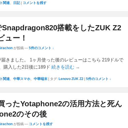
ト関連
、
日記
|
コメントを残す
Snapdragon820搭載をしたZUK Z2
ビュー！
hirachon
が投稿
—
5件のコメント ↓
2が届きました。 1ヶ月使った後のレビューはこちら 219ドルで
、購入した2日後に189ド
続きを読む →
ト関連
、
中華スマホ
、
中華端末
|
タグ:
Lenovo ZUK Z2
|
5件のコメント ↓
ったYotaphone2の活用方法と死ん
hone2のその後
hirachon
が投稿
—
コメントを残す