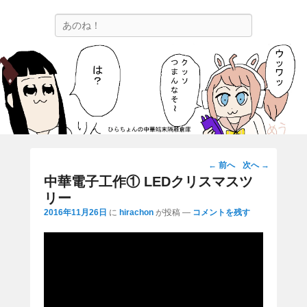
ひらちょんの中華端末隔離倉庫
検
ほたがページ上部にある検索バーを消してくれたサイトです。
索
投
←
前へ
次へ
→
稿
中華電子工作① LEDクリスマスツ
ナ
リー
ビ
2016年11月26日
に
hirachon
が投稿
—
コメントを残す
ゲ
ー
シ
ョ
ン