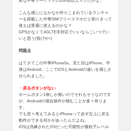
変な中華マーケットの100倍以上マシだがな。
こんな感じになかなか作りこまれているランチャ
ーを搭載した中華SIMフリースマホだと割りきって
使えば普通に使えるのかな？
GPSがなくて4GLTE非対応でいいならこいつでい
いと思う(投げやり
問題点
はてさてこの中華iPhone5s。見た目はiPhone、中
身はAndroid。ここでiOSとAndroidの違いを感じさ
せられました。
・戻るボタンがない
ホームボタン1個しか無いのでそれもそうなのです
が、Androidの場合操作が積むことが多々有りま
す。
でも翌々考えてみるとiPhoneって必ず左上に戻る
動作ができる何かがあったんだよね。
iOSは洗練されたOSだった可能性が微粒子レベル