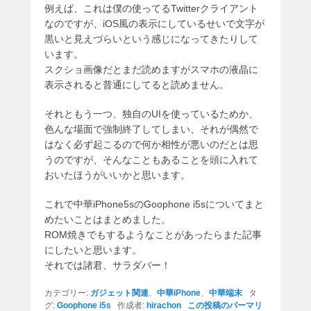
例えば、これは僕の使ってるTwitterクライアント
なのですが、iOS風の表示にしているせいで文字が
黒いと見えづらいという感じになってきたりして
います。
スクショ画像だとまだ読めますがスマホの液晶に
表示されると普通にしてると読めません。
それともう一つ、独自のUIを使っているためか、
色んな場面で強制終了してしまい、それが偶然で
はなく必ず起こるので何か相性が悪いのだとは思
うのですが、そんなこともあることを頭に入れて
おいたほうがいいかと思います。
これで中華iPhone5sのGoophone i5sについてまと
めたいことはまとめました。
ROM焼きでもするようなことがあったらまた記事
にしたいと思います。
それでは諸君、サラダバー！
カテゴリー:
ガジェット関連
、
中華iPhone
、
中華端末
タ
グ:
Goophone i5s
作成者:
hirachon
この投稿のパーマリ