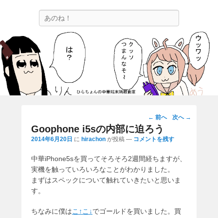
ひらちょんの中華端末隔離倉庫
検
ほたがページ上部にある検索バーを消してくれたサイトです。
索
投
←
前へ
次へ
→
稿
Goophone i5sの内部に迫ろう
ナ
2014年6月20日
に
hirachon
が投稿
—
コメントを残す
ビ
中華iPhone5sを買ってそろそろ2週間経ちますが、
ゲ
実機を触っていろいろなことがわかりました。
ー
まずはスペックについて触れていきたいと思いま
シ
す。
ョ
ン
ちなみに僕は
こ↑こ↓
でゴールドを買いました。買