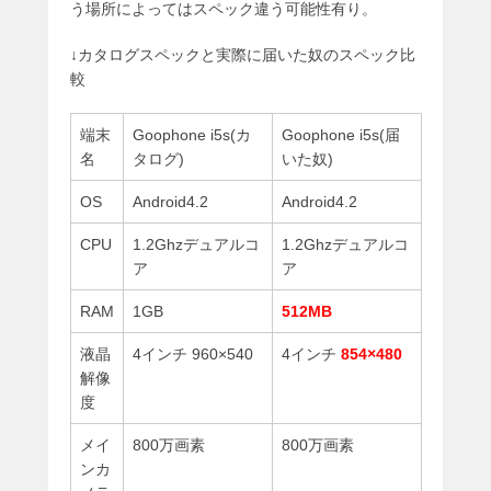
う場所によってはスペック違う可能性有り。
↓カタログスペックと実際に届いた奴のスペック比
較
端末
Goophone i5s(カ
Goophone i5s(届
名
タログ)
いた奴)
OS
Android4.2
Android4.2
CPU
1.2Ghzデュアルコ
1.2Ghzデュアルコ
ア
ア
RAM
1GB
512MB
液晶
4インチ 960×540
4インチ
854×480
解像
度
メイ
800万画素
800万画素
ンカ