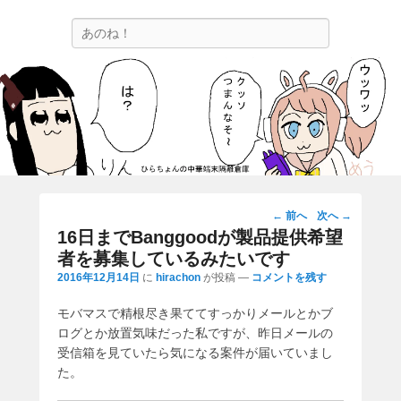
ひらちょんの中華端末隔離倉庫
検
ほたがページ上部にある検索バーを消してくれたサイトです。
索
投
←
前へ
次へ
→
稿
16日までBanggoodが製品提供希望
ナ
者を募集しているみたいです
ビ
2016年12月14日
に
hirachon
が投稿
—
コメントを残す
ゲ
ー
モバマスで精根尽き果ててすっかりメールとかブ
シ
ログとか放置気味だった私ですが、昨日メールの
ョ
受信箱を見ていたら気になる案件が届いていまし
ン
た。