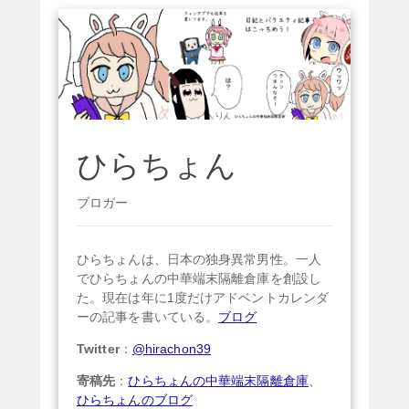
ひらちょん
ブロガー
ひらちょんは、日本の独身異常男性。一人
でひらちょんの中華端末隔離倉庫を創設し
た。現在は年に1度だけアドベントカレンダ
ーの記事を書いている。
ブログ
Twitter
：
@hirachon39
寄稿先
：
ひらちょんの中華端末隔離倉庫
、
ひらちょんのブログ