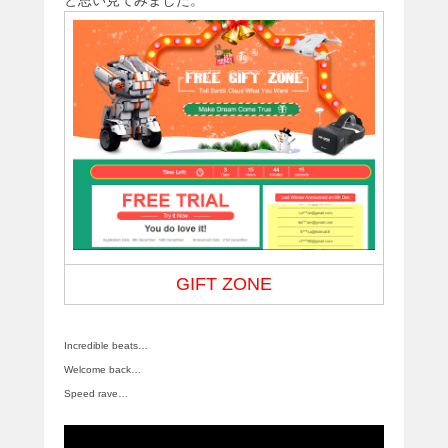
と思い見てみました。
GIFT ZONE
Incredible beats…
Welcome back…
Speed rave…