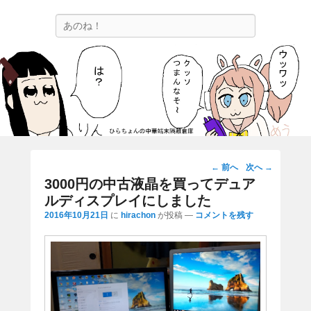
ひらちょんの中華端末隔離倉庫
検
ほたがページ上部にある検索バーを消してくれたサイトです。
索
投
←
前へ
次へ
→
稿
3000円の中古液晶を買ってデュア
ナ
ルディスプレイにしました
ビ
2016年10月21日
に
hirachon
が投稿
—
コメントを残す
ゲ
ー
シ
ョ
ン