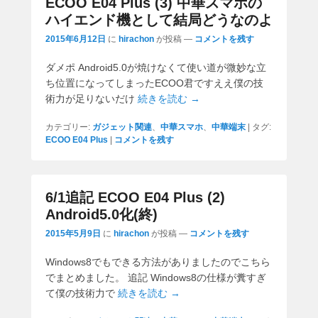
ECOO E04 Plus (3) 中華スマホの
ハイエンド機として結局どうなのよ
2015年6月12日
に
hirachon
が投稿
—
コメントを残す
ダメポ Android5.0が焼けなくて使い道が微妙な立
ち位置になってしまったECOO君ですええ僕の技
術力が足りないだけ
続きを読む →
カテゴリー:
ガジェット関連
、
中華スマホ
、
中華端末
|
タグ:
ECOO E04 Plus
|
コメントを残す
6/1追記 ECOO E04 Plus (2)
Android5.0化(終)
2015年5月9日
に
hirachon
が投稿
—
コメントを残す
Windows8でもできる方法がありましたのでこちら
でまとめました。 追記 Windows8の仕様が糞すぎ
て僕の技術力で
続きを読む →