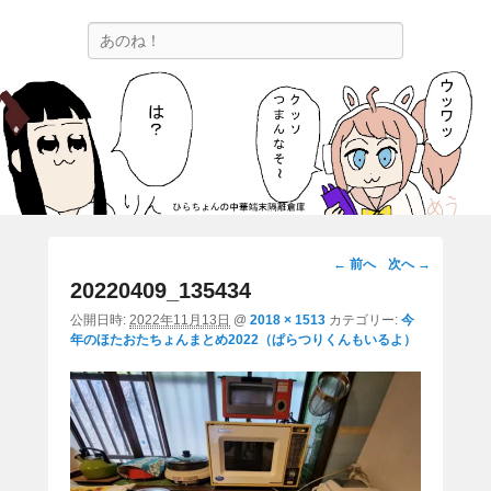
ひらちょんの中華端末隔離倉庫
検
ほたがページ上部にある検索バーを消してくれたサイトです。
索
画
← 前へ
次へ →
像
20220409_135434
ナ
公開日時:
2022年11月13日
@
2018 × 1513
カテゴリー:
今
ビ
年のほたおたちょんまとめ2022（ぱらつりくんもいるよ）
ゲ
ー
シ
ョ
ン