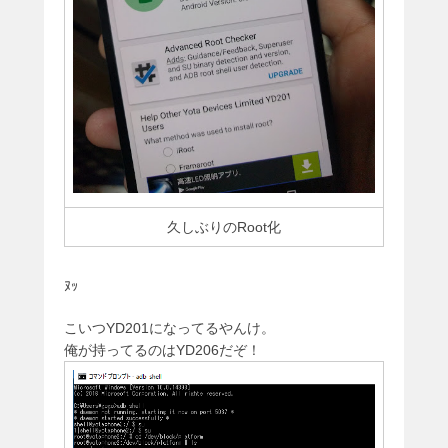
久しぶりのRoot化
ﾇｯ
こいつYD201になってるやんけ。
俺が持ってるのはYD206だぞ！