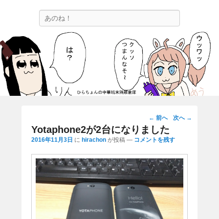
ひらちょんの中華端末隔離倉庫
検
ほたがページ上部にある検索バーを消してくれたサイトです。
索
投
←
前へ
次へ
→
稿
Yotaphone2が2台になりました
ナ
2016年11月3日
に
hirachon
が投稿
—
コメントを残す
ビ
ゲ
ー
シ
ョ
ン