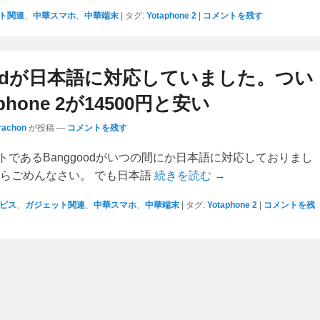
ト関連
、
中華スマホ
、
中華端末
|
タグ:
Yotaphone 2
|
コメントを残す
oodが日本語に対応していました。つい
phone 2が14500円と安い
rachon
が投稿
—
コメントを残す
トであるBanggoodがいつの間にか日本語に対応しておりまし
たらごめんなさい。 でも日本語
続きを読む →
ービス
、
ガジェット関連
、
中華スマホ
、
中華端末
|
タグ:
Yotaphone 2
|
コメントを残