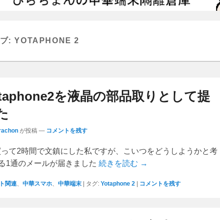
ブ:
YOTAPHONE 2
taphone2を液晶の部品取りとして提
た
rachon
が投稿
—
コメントを残す
e2を買って2時間で文鎮にした私ですが、こいつをどうしようかと考
る1通のメールが届きました
続きを読む →
ト関連
、
中華スマホ
、
中華端末
|
タグ:
Yotaphone 2
|
コメントを残す