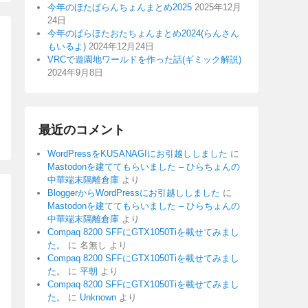
今年のほたぱらんちょんまとめ2025
2025年12月
24日
今年のぱらほたおたちょんまとめ2024(らんさん
もいるよ)
2024年12月24日
VRCで遊園地ワールドを作った話(ギミック解説)
2024年9月8日
最近のコメント
WordPressをKUSANAGIにお引越ししました
に
Mastodonを建ててもらいました – ひらちょんの
中華端末隔離倉庫
より
BloggerからWordPressにお引越ししました
に
Mastodonを建ててもらいました – ひらちょんの
中華端末隔離倉庫
より
Compaq 8200 SFFにGTX1050Tiを載せてみまし
た。
に
名無し
より
Compaq 8200 SFFにGTX1050Tiを載せてみまし
た。
に
平朝
より
Compaq 8200 SFFにGTX1050Tiを載せてみまし
た。
に
Unknown
より