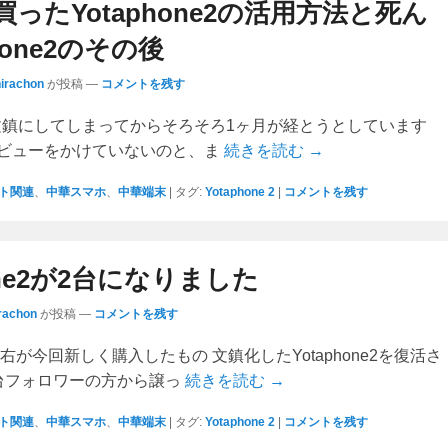
ったYotaphone2の活用方法と死ん
hone2のその後
hirachon
が投稿
—
コメントを残す
e2を文鎮にしてしまってからそろそろ1ヶ月が経とうとしています
ビューをかけていないのと、ま
続きを読む →
ト関連
、
中華スマホ
、
中華端末
|
タグ:
Yotaphone 2
|
コメントを残す
hone2が2台になりました
rachon
が投稿
—
コメントを残す
右が今回新しく購入したもの 文鎮化したYotaphone2を復活さ
台フォロワーの方から譲っ
続きを読む →
ト関連
、
中華スマホ
、
中華端末
|
タグ:
Yotaphone 2
|
コメントを残す