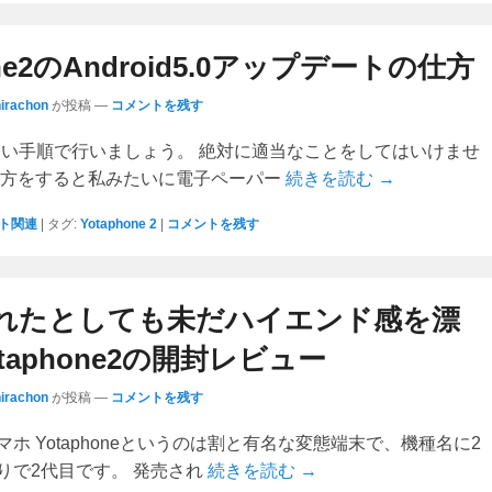
one2のAndroid5.0アップデートの仕方
hirachon
が投稿
—
コメントを残す
しい手順で行いましょう。 絶対に適当なことをしてはいけませ
き方をすると私みたいに電子ペーパー
続きを読む →
ト関連
|
タグ:
Yotaphone 2
|
コメントを残す
れたとしても未だハイエンド感を漂
taphone2の開封レビュー
hirachon
が投稿
—
コメントを残す
ホ Yotaphoneというのは割と有名な変態端末で、機種名に2
りで2代目です。 発売され
続きを読む →