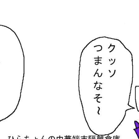
隔離倉庫
す。