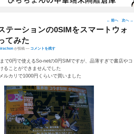
投
←
前へ
次へ
→
稿
ステーションの0SIMをスマートウォ
ナ
ってみた
ビ
hirachon
が投稿
—
コメントを残す
ゲ
ー
Bまで0円で使えるSo-netの0円SIMですが、品薄すぎで書店やコ
シ
けることができませんでした
ョ
メルカリで1000円くらいで買いました
ン