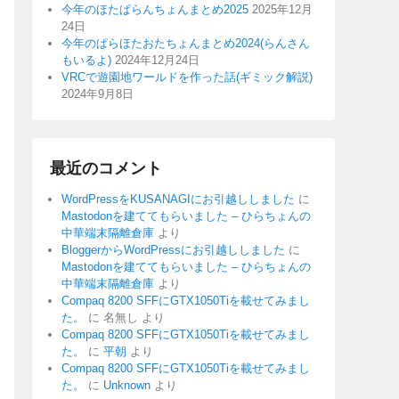
今年のほたぱらんちょんまとめ2025
2025年12月
24日
今年のぱらほたおたちょんまとめ2024(らんさん
もいるよ)
2024年12月24日
VRCで遊園地ワールドを作った話(ギミック解説)
2024年9月8日
最近のコメント
WordPressをKUSANAGIにお引越ししました
に
Mastodonを建ててもらいました – ひらちょんの
中華端末隔離倉庫
より
BloggerからWordPressにお引越ししました
に
Mastodonを建ててもらいました – ひらちょんの
中華端末隔離倉庫
より
Compaq 8200 SFFにGTX1050Tiを載せてみまし
た。
に
名無し
より
Compaq 8200 SFFにGTX1050Tiを載せてみまし
た。
に
平朝
より
Compaq 8200 SFFにGTX1050Tiを載せてみまし
た。
に
Unknown
より