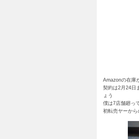
Amazonの
契約は2月24
ょう
僕は7店舗廻っ
初転売ヤーから