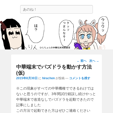
ひらちょんの中華端末隔離倉庫
検
ほたがページ上部にある検索バーを消してくれたサイトです。
索
投
←
前へ
次へ
→
稿
中華端末でパズドラを動かす方法
ナ
(仮)
ビ
2015年8月30日
に
hirachon
が投稿
—
コメントを残す
ゲ
ー
※この現象がすべての中華機種でできるわけでは
シ
ないと思うのですが、3年間試行錯誤し続けやっと
ョ
中華端末で改造なしでパズドラを起動できたので
ン
記事にしました
この方法で起動できた方はぜひご連絡ください