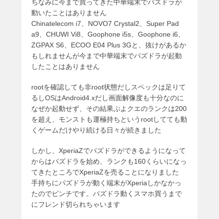
ちなみに今まで買ってきた中華端末でパズドラが
動いたことはありません
Chinatelecom i7、NOVO7 Crystal2、Super Pad
a9、CHUWI Vi8、Goophone i5s、Goophone i6、
ZGPAX S6、ECOO E04 Plus 3Gと、抜けがあるか
もしれませんが今まで中華端末でパズドラが起動
したことはありません
rootを確認しても非root状態だしスペックは足りて
るしOSはAndroid4.xだし画面解像度も十分なのに
なぜか起動せず、その結果ぷよクエのランクは200
を超え、モンストも運極持ちというrootしてても動
くゲームだけやり続ける日々が続きました
しかし、XperiaZでパズドラができるようになって
からはパズドラを始め、ランクも160くらいになっ
てきたところでXperiaZを売ることになりました
手持ちにパズドラが動く端末がXperiaしかなかっ
たのでピンチです。パズドラ動くスマホ買うまで
にフレンド切られちゃいます