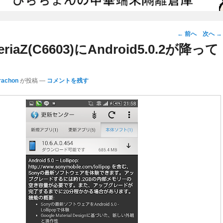
投
←
前へ
次へ
→
稿
iaZ(C6603)にAndroid5.0.2が降って
ナ
ビ
rachon
が投稿
—
コメントを残す
ゲ
ー
シ
ョ
ン