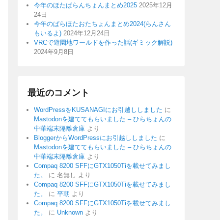
今年のほたぱらんちょんまとめ2025
2025年12月
24日
今年のぱらほたおたちょんまとめ2024(らんさん
もいるよ)
2024年12月24日
VRCで遊園地ワールドを作った話(ギミック解説)
2024年9月8日
最近のコメント
WordPressをKUSANAGIにお引越ししました
に
Mastodonを建ててもらいました – ひらちょんの
中華端末隔離倉庫
より
BloggerからWordPressにお引越ししました
に
Mastodonを建ててもらいました – ひらちょんの
中華端末隔離倉庫
より
Compaq 8200 SFFにGTX1050Tiを載せてみまし
た。
に
名無し
より
Compaq 8200 SFFにGTX1050Tiを載せてみまし
た。
に
平朝
より
Compaq 8200 SFFにGTX1050Tiを載せてみまし
た。
に
Unknown
より