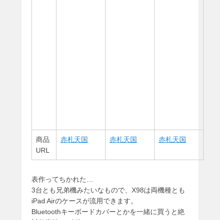
商品
赤札天国
赤札天国
赤札天国
URL
表作ってちかれた…
3台とも兄弟機みたいなもので、X98は両機種とも
iPad Airのケースが流用できます。
Bluetoothキーボードカバーとかを一緒に買うと絶