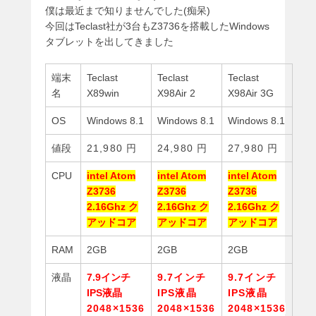
僕は最近まで知りませんでした(痴呆)
今回はTeclast社が3台もZ3736を搭載したWindows
タブレットを出してきました
端末
Teclast
Teclast
Teclast
名
X89win
X98Air 2
X98Air 3G
OS
Windows 8.1
Windows 8.1
Windows 8.1
値段
21,980
円
24,980
円
27,980
円
CPU
intel Atom
intel Atom
intel Atom
Z3736
Z3736
Z3736
2.16Ghz ク
2.16Ghz ク
2.16Ghz ク
アッドコア
アッドコア
アッドコア
RAM
2GB
2GB
2GB
液晶
7
.9インチ
9.7インチ
9.7インチ
IPS液晶
IPS液晶
IPS液晶
2048×1536
2048×1536
2048×153
6