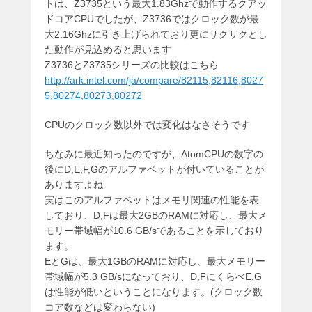
トは、Z3735という最大1.83Ghzで動作するクアッ
ドコアCPUでしたが、Z3736ではクロック数が最
大2.16Ghzに引き上げられており更にサクサクとし
た動作が見込めると思います
Z3736とZ3735シリーズの比較はこちら
http://ark.intel.com/ja/compare/82115,82116,8027
5,80274,80273,80272
CPUのクロック数以外では変化はなさそうです
ちなみに最近知ったのですが、AtomCPUの数字の
後にD,E,F,Gのアルファベットが付いていることが
ありますよね
実はこのアルファベットはメモリ関連の性能を表
しており、D,Fは最大2GBのRAMに対応し、最大メ
モリー帯域幅が10.6 GB/sであることを示しており
ます。
EとGは、最大1GBのRAMに対応し、最大メモリー
帯域幅が
5.3 GB/sになっており、D,FにくらべE,G
は性能が低いということになります。(クロック数
コア数などは変わらない)