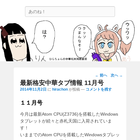
ひらちょんの中華端末隔離倉庫
検
ほたがページ上部にある検索バーを消してくれたサイトです。
索
投
←
前へ
次へ
→
稿
最新格安中華タブ情報 11月号
ナ
2014年11月2日
に
hirachon
が投稿
—
コメントを残す
ビ
ゲ
１１月号
ー
今月は最新Atom CPU(Z3736)を搭載したWindows
シ
タブレットが続々と赤札天国に入荷されていま
ョ
す！
ン
いままでのAtom CPUを搭載したWindowsタブレッ