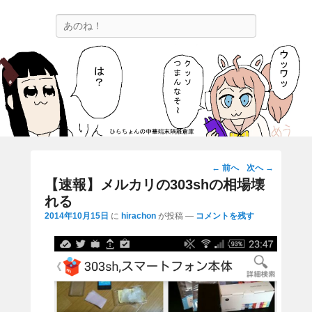
ひらちょんの中華端末隔離倉庫
検
ほたがページ上部にある検索バーを消してくれたサイトです。
索
投
←
前へ
次へ
→
稿
【速報】メルカリの303shの相場壊
ナ
れる
ビ
2014年10月15日
に
hirachon
が投稿
—
コメントを残す
ゲ
ー
シ
ョ
ン