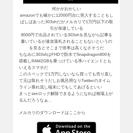
何かがおかしい
amazonでも確かに12000円台に突入することもし
ばしばあった303shだがメルカリで1万円以下の取
引が加速している
9000円で出品されている303shを見ながら記事を
書いているが速攻落札されることもないというの
を見るとそこまで倍率は高くなさそうだ
ちなみに303shはFHDで防水でSnapdragon800を
搭載しRAM2GBを乗っけている準ハイエンドとも
いえるスマホだ
このスペックで1万円しないなら買っても売り直し
て元は取れそうだしお風呂用なりTwitterのタイム
ライン垂れ流し端末にでもしてあげるといい
きっとsimロック解除できるようになれば相場上が
るんだろうなぁ…
メルカリのダウンロードはここから