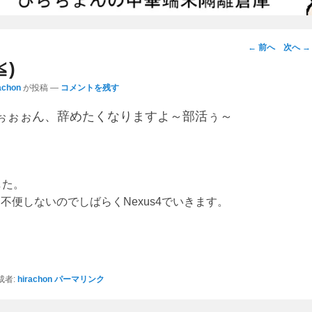
投
←
前へ
次へ
→
稿
≦)
ナ
achon
が投稿
—
コメントを残す
ビ
ぉぉぉん、辞めたくなりますよ～部活ぅ～
ゲ
ー
シ
ョ
した。
ン
不便しないのでしばらくNexus4でいきます。
者:
hirachon
パーマリンク