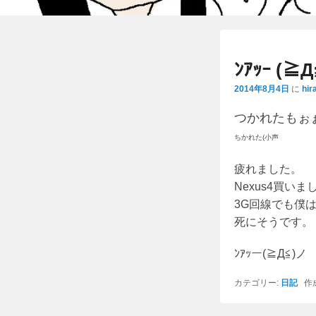
ﾝｱｯｰ (≧Д
2014年8月4日
に
hir
つかれたもぉ
ちかれた(小声
疲れました。
Nexus4買いま
3G回線でも僕は
死にそうです。
ﾝｱｯー(≧Д≦)ノ
カテゴリー:
日記
作成