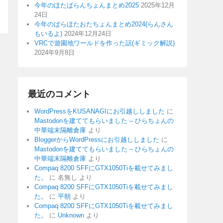
今年のほたぱらんちょんまとめ2025
2025年12月
24日
今年のぱらほたおたちょんまとめ2024(らんさん
もいるよ)
2024年12月24日
VRCで遊園地ワールドを作った話(ギミック解説)
2024年9月8日
最近のコメント
WordPressをKUSANAGIにお引越ししました
に
Mastodonを建ててもらいました – ひらちょんの
中華端末隔離倉庫
より
BloggerからWordPressにお引越ししました
に
Mastodonを建ててもらいました – ひらちょんの
中華端末隔離倉庫
より
Compaq 8200 SFFにGTX1050Tiを載せてみまし
た。
に
名無し
より
Compaq 8200 SFFにGTX1050Tiを載せてみまし
た。
に
平朝
より
Compaq 8200 SFFにGTX1050Tiを載せてみまし
た。
に
Unknown
より