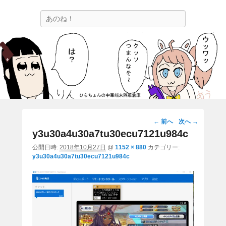
ひらちょんの中華端末隔離倉庫
検
ほたがページ上部にある検索バーを消してくれたサイトです。
索
画
← 前へ
次へ →
像
y3u30a4u30a7tu30ecu7121u984c
ナ
公開日時:
2018年10月27日
@
1152 × 880
カテゴリー:
ビ
y3u30a4u30a7tu30ecu7121u984c
ゲ
ー
シ
ョ
ン