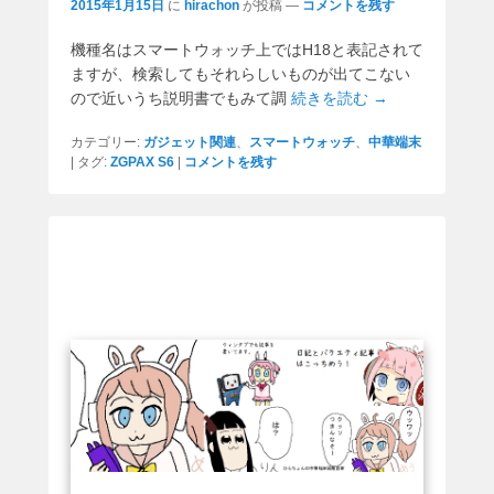
2015年1月15日
に
hirachon
が投稿
—
コメントを残す
機種名はスマートウォッチ上ではH18と表記されて
ますが、検索してもそれらしいものが出てこない
ので近いうち説明書でもみて調
続きを読む →
カテゴリー:
ガジェット関連
、
スマートウォッチ
、
中華端末
|
タグ:
ZGPAX S6
|
コメントを残す