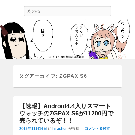
ひらちょんの中華端末隔離倉庫
検
ほたがページ上部にある検索バーを消してくれたサイトです。
索
タグアーカイブ:
ZGPAX S6
【速報】Android4.4入りスマート
ウォッチのZGPAX S6が11200円で
売られているぞ！！
2015年11月16日
に
hirachon
が投稿
—
コメントを残す