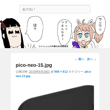
ひらちょんの中華端末隔離倉庫
検
ほたがページ上部にある検索バーを消してくれたサイトです。
索
画
← 前へ
次へ →
像
pico-neo-15.jpg
ナ
公開日時:
2018年9月28日
@
968 × 812
カテゴリー:
pico-
ビ
neo-15.jpg
ゲ
ー
シ
ョ
ン