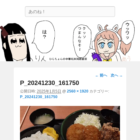
ひらちょんの中華端末隔離倉庫
検
ほたがページ上部にある検索バーを消してくれたサイトです。
索
画
← 前へ
次へ →
像
P_20241230_161750
ナ
公開日時:
2025年1月5日
@
2560 × 1920
カテゴリー:
ビ
P_20241230_161750
ゲ
ー
シ
ョ
ン