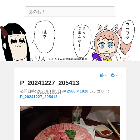
ひらちょんの中華端末隔離倉庫
検
ほたがページ上部にある検索バーを消してくれたサイトです。
索
画
← 前へ
次へ →
像
P_20241227_205413
ナ
公開日時:
2025年1月5日
@
2560 × 1920
カテゴリー:
ビ
P_20241227_205413
ゲ
ー
シ
ョ
ン