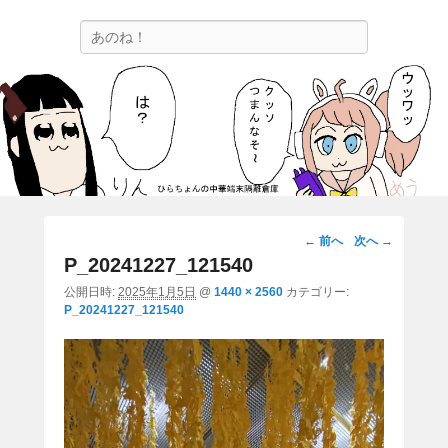
ひらちょんの中華端末隔離倉庫
検
ほたがページ上部にある検索バーを消してくれたサイトです。
索
画
← 前へ
次へ →
像
P_20241227_121540
ナ
公開日時:
2025年1月5日
@
1440 × 2560
カテゴリー:
ビ
P_20241227_121540
ゲ
ー
シ
ョ
ン