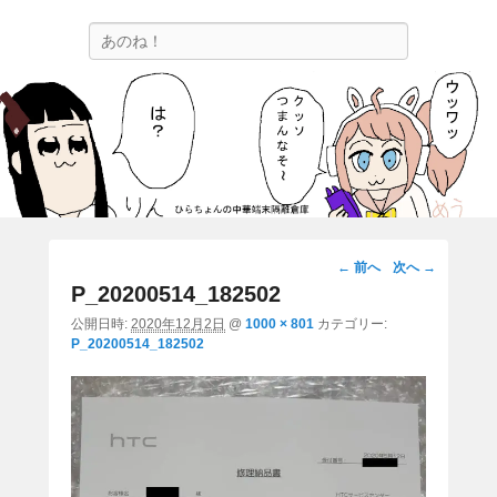
ひらちょんの中華端末隔離倉庫
検
ほたがページ上部にある検索バーを消してくれたサイトです。
索
画
← 前へ
次へ →
像
P_20200514_182502
ナ
公開日時:
2020年12月2日
@
1000 × 801
カテゴリー:
ビ
P_20200514_182502
ゲ
ー
シ
ョ
ン