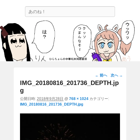
ひらちょんの中華端末隔離倉庫
検
ほたがページ上部にある検索バーを消してくれたサイトです。
索
画
← 前へ
次へ →
像
IMG_20180816_201736_DEPTH.jp
ナ
g
ビ
公開日時:
2018年9月28日
@
768 × 1024
カテゴリー:
ゲ
IMG_20180816_201736_DEPTH.jpg
ー
シ
ョ
ン