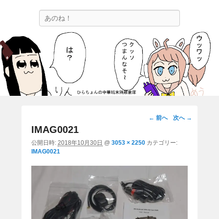
ひらちょんの中華端末隔離倉庫
検
ほたがページ上部にある検索バーを消してくれたサイトです。
索
画
← 前へ
次へ →
像
IMAG0021
ナ
公開日時:
2018年10月30日
@
3053 × 2250
カテゴリー:
ビ
IMAG0021
ゲ
ー
シ
ョ
ン