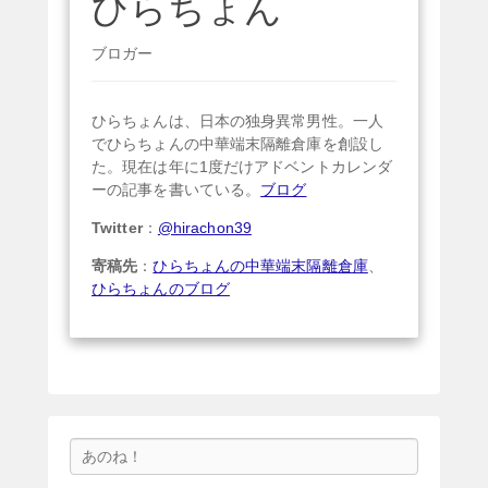
ひらちょん
ブロガー
ひらちょんは、日本の独身異常男性。一人
でひらちょんの中華端末隔離倉庫を創設し
た。現在は年に1度だけアドベントカレンダ
ーの記事を書いている。
ブログ
Twitter
：
@hirachon39
寄稿先
：
ひらちょんの中華端末隔離倉庫
、
ひらちょんのブログ
検
索