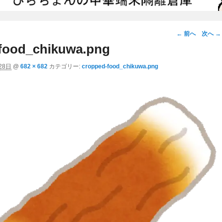
画
← 前へ
次へ →
像
food_chikuwa.png
ナ
28日
@
682 × 682
カテゴリー:
cropped-food_chikuwa.png
ビ
ゲ
ー
シ
ョ
ン