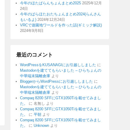
今年のほたぱらんちょんまとめ2025
2025年12月
24日
今年のぱらほたおたちょんまとめ2024(らんさん
もいるよ)
2024年12月24日
VRCで遊園地ワールドを作った話(ギミック解説)
2024年9月8日
最近のコメント
WordPressをKUSANAGIにお引越ししました
に
Mastodonを建ててもらいました – ひらちょんの
中華端末隔離倉庫
より
BloggerからWordPressにお引越ししました
に
Mastodonを建ててもらいました – ひらちょんの
中華端末隔離倉庫
より
Compaq 8200 SFFにGTX1050Tiを載せてみまし
た。
に
名無し
より
Compaq 8200 SFFにGTX1050Tiを載せてみまし
た。
に
平朝
より
Compaq 8200 SFFにGTX1050Tiを載せてみまし
た。
に
Unknown
より