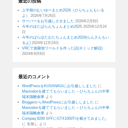
最近の投稿
上半期のむいゆーまとめ2026（ひらちょんもいる
よ）
2026年7月26日
サーバーをお引越しさせました
2026年2月8日
今年のほたぱらんちょんまとめ2025
2025年12月24
日
今年のぱらほたおたちょんまとめ2024(らんさんもい
るよ)
2024年12月24日
VRCで遊園地ワールドを作った話(ギミック解説)
2024年9月8日
最近のコメント
WordPressをKUSANAGIにお引越ししました
に
Mastodonを建ててもらいました – ひらちょんの中華
端末隔離倉庫
より
BloggerからWordPressにお引越ししました
に
Mastodonを建ててもらいました – ひらちょんの中華
端末隔離倉庫
より
Compaq 8200 SFFにGTX1050Tiを載せてみました。
に
名無し
より