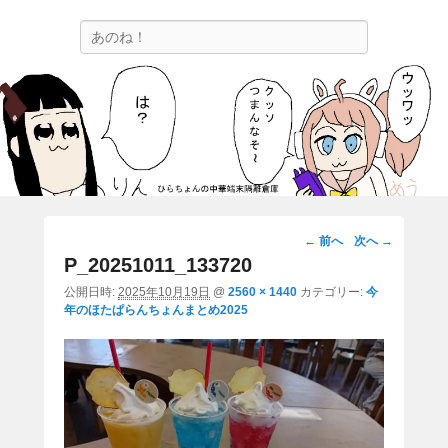
ひらちょんの中華端末隔離倉庫
検
ほたがページ上部にある検索バーを消してくれたサイトです。
索
画
← 前へ
次へ →
像
P_20251011_133720
ナ
公開日時:
2025年10月19日
@
2560 × 1440
カテゴリー:
今
ビ
年のほたぱらんちょんまとめ2025
ゲ
ー
シ
ョ
ン