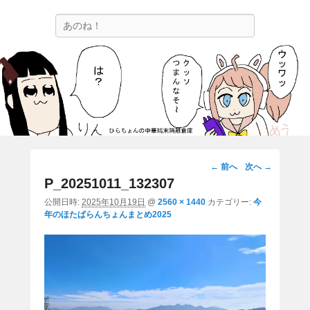
ひらちょんの中華端末隔離倉庫
検
ほたがページ上部にある検索バーを消してくれたサイトです。
索
画
← 前へ
次へ →
像
P_20251011_132307
ナ
公開日時:
2025年10月19日
@
2560 × 1440
カテゴリー:
今
ビ
年のほたぱらんちょんまとめ2025
ゲ
ー
シ
ョ
ン