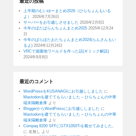
最近の投稿
上半期のむいゆーまとめ2026（ひらちょんもいる
よ）
2026年7月26日
サーバーをお引越しさせました
2026年2月8日
今年のほたぱらんちょんまとめ2025
2025年12月24
日
今年のぱらほたおたちょんまとめ2024(らんさんもい
るよ)
2024年12月24日
VRCで遊園地ワールドを作った話(ギミック解説)
2024年9月8日
最近のコメント
WordPressをKUSANAGIにお引越ししました
に
Mastodonを建ててもらいました – ひらちょんの中華
端末隔離倉庫
より
BloggerからWordPressにお引越ししました
に
Mastodonを建ててもらいました – ひらちょんの中華
端末隔離倉庫
より
Compaq 8200 SFFにGTX1050Tiを載せてみました。
に
名無し
より