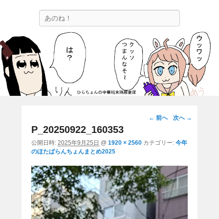
ひらちょんの中華端末隔離倉庫
検
ほたがページ上部にある検索バーを消してくれたサイトです。
索
画
← 前へ
次へ →
像
P_20250922_160353
ナ
公開日時:
2025年9月25日
@
1920 × 2560
カテゴリー:
今年
ビ
のほたぱらんちょんまとめ2025
ゲ
ー
シ
ョ
ン