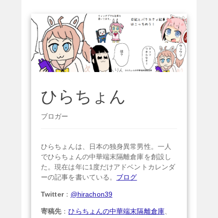
ひらちょん
ブロガー
ひらちょんは、日本の独身異常男性。一人
でひらちょんの中華端末隔離倉庫を創設し
た。現在は年に1度だけアドベントカレンダ
ーの記事を書いている。
ブログ
Twitter
：
@hirachon39
寄稿先
：
ひらちょんの中華端末隔離倉庫
、