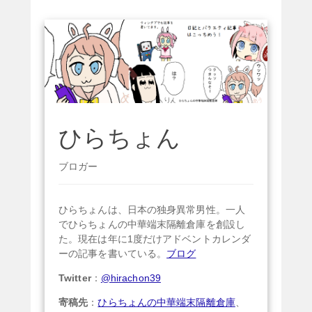
ひらちょん
ブロガー
ひらちょんは、日本の独身異常男性。一人
でひらちょんの中華端末隔離倉庫を創設し
た。現在は年に1度だけアドベントカレンダ
ーの記事を書いている。
ブログ
Twitter
：
@hirachon39
寄稿先
：
ひらちょんの中華端末隔離倉庫
、