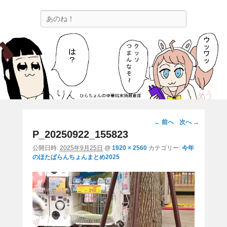
ひらちょんの中華端末隔離倉庫
検
ほたがページ上部にある検索バーを消してくれたサイトです。
索
画
← 前へ
次へ →
像
P_20250922_155823
ナ
公開日時:
2025年9月25日
@
1920 × 2560
カテゴリー:
今年
ビ
のほたぱらんちょんまとめ2025
ゲ
ー
シ
ョ
ン