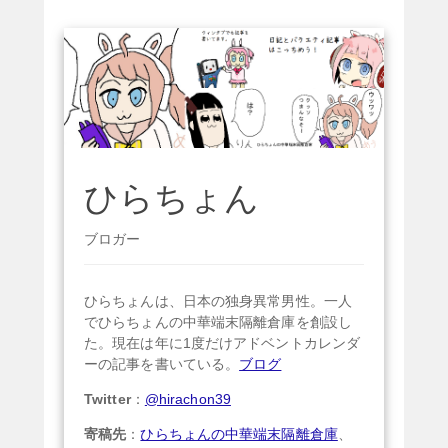
ひらちょん
ブロガー
ひらちょんは、日本の独身異常男性。一人
でひらちょんの中華端末隔離倉庫を創設し
た。現在は年に1度だけアドベントカレンダ
ーの記事を書いている。
ブログ
Twitter
：
@hirachon39
寄稿先
：
ひらちょんの中華端末隔離倉庫
、