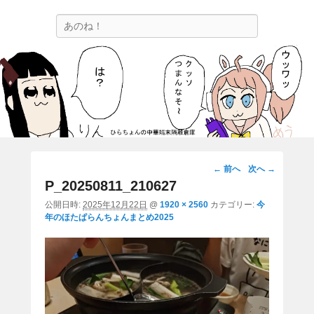
ひらちょんの中華端末隔離倉庫
検
ほたがページ上部にある検索バーを消してくれたサイトです。
索
画
← 前へ
次へ →
像
P_20250811_210627
ナ
公開日時:
2025年12月22日
@
1920 × 2560
カテゴリー:
今
ビ
年のほたぱらんちょんまとめ2025
ゲ
ー
シ
ョ
ン