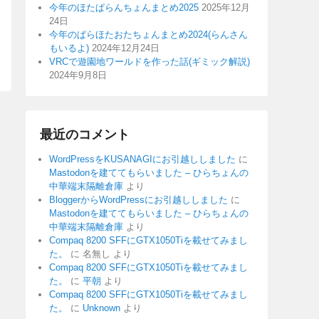
今年のほたぱらんちょんまとめ2025
2025年12月
24日
今年のぱらほたおたちょんまとめ2024(らんさん
もいるよ)
2024年12月24日
VRCで遊園地ワールドを作った話(ギミック解説)
2024年9月8日
最近のコメント
WordPressをKUSANAGIにお引越ししました
に
Mastodonを建ててもらいました – ひらちょんの
中華端末隔離倉庫
より
BloggerからWordPressにお引越ししました
に
Mastodonを建ててもらいました – ひらちょんの
中華端末隔離倉庫
より
Compaq 8200 SFFにGTX1050Tiを載せてみまし
た。
に
名無し
より
Compaq 8200 SFFにGTX1050Tiを載せてみまし
た。
に
平朝
より
Compaq 8200 SFFにGTX1050Tiを載せてみまし
た。
に
Unknown
より