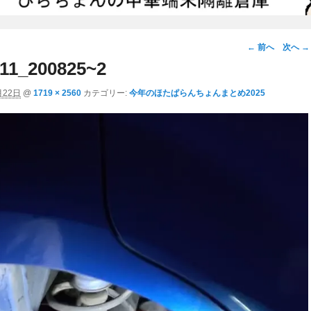
画
← 前へ
次へ →
像
11_200825~2
ナ
月22日
@
1719 × 2560
カテゴリー:
今年のほたぱらんちょんまとめ2025
ビ
ゲ
ー
シ
ョ
ン