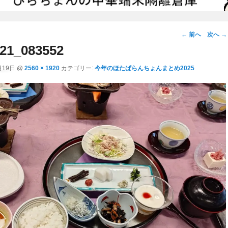
画
← 前へ
次へ →
像
21_083552
ナ
月19日
@
2560 × 1920
カテゴリー:
今年のほたぱらんちょんまとめ2025
ビ
ゲ
ー
シ
ョ
ン