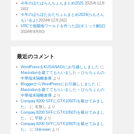
今年のほたぱらんちょんまとめ2025
2025年12月
24日
今年のぱらほたおたちょんまとめ2024(らんさん
もいるよ)
2024年12月24日
VRCで遊園地ワールドを作った話(ギミック解説)
2024年9月8日
最近のコメント
WordPressをKUSANAGIにお引越ししました
に
Mastodonを建ててもらいました – ひらちょんの
中華端末隔離倉庫
より
BloggerからWordPressにお引越ししました
に
Mastodonを建ててもらいました – ひらちょんの
中華端末隔離倉庫
より
Compaq 8200 SFFにGTX1050Tiを載せてみまし
た。
に
名無し
より
Compaq 8200 SFFにGTX1050Tiを載せてみまし
た。
に
平朝
より
Compaq 8200 SFFにGTX1050Tiを載せてみまし
た。
に
Unknown
より