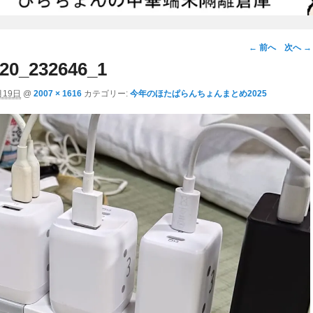
画
← 前へ
次へ →
像
20_232646_1
ナ
月19日
@
2007 × 1616
カテゴリー:
今年のほたぱらんちょんまとめ2025
ビ
ゲ
ー
シ
ョ
ン