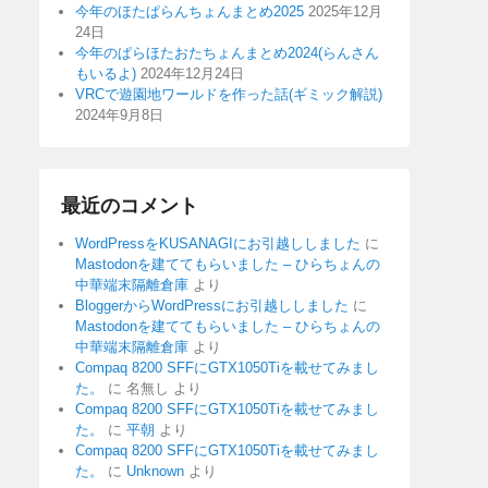
今年のほたぱらんちょんまとめ2025
2025年12月
24日
今年のぱらほたおたちょんまとめ2024(らんさん
もいるよ)
2024年12月24日
VRCで遊園地ワールドを作った話(ギミック解説)
2024年9月8日
最近のコメント
WordPressをKUSANAGIにお引越ししました
に
Mastodonを建ててもらいました – ひらちょんの
中華端末隔離倉庫
より
BloggerからWordPressにお引越ししました
に
Mastodonを建ててもらいました – ひらちょんの
中華端末隔離倉庫
より
Compaq 8200 SFFにGTX1050Tiを載せてみまし
た。
に
名無し
より
Compaq 8200 SFFにGTX1050Tiを載せてみまし
た。
に
平朝
より
Compaq 8200 SFFにGTX1050Tiを載せてみまし
た。
に
Unknown
より