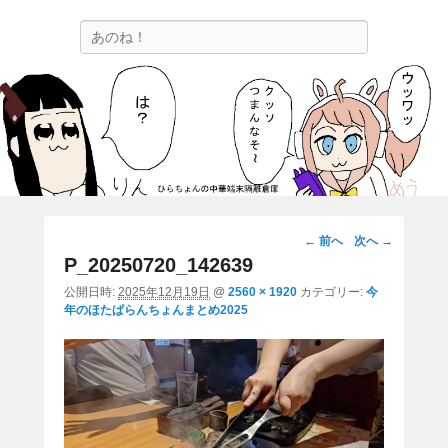
ひらちょんの中華端末隔離倉庫
検
ほたがページ上部にある検索バーを消してくれたサイトです。
索
画
← 前へ
次へ →
像
P_20250720_142639
ナ
公開日時:
2025年12月19日
@
2560 × 1920
カテゴリー:
今
ビ
年のほたぱらんちょんまとめ2025
ゲ
ー
シ
ョ
ン