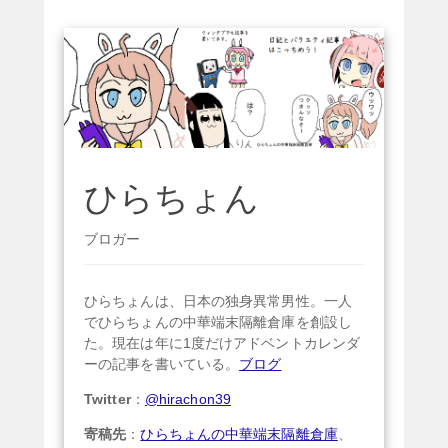
ひらちょん
ブロガー
ひらちょんは、日本の独身異常男性。一人
でひらちょんの中華端末隔離倉庫を創設し
た。現在は年に1度だけアドベントカレンダ
ーの記事を書いている。
ブログ
Twitter
：
@hirachon39
寄稿先
：
ひらちょんの中華端末隔離倉庫
、