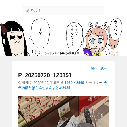
ひらちょんの中華端末隔離倉庫
検
ほたがページ上部にある検索バーを消してくれたサイトです。
索
画
← 前へ
次へ →
像
P_20250720_120851
ナ
公開日時:
2025年12月19日
@
1920 × 2560
カテゴリー:
今
ビ
年のほたぱらんちょんまとめ2025
ゲ
ー
シ
ョ
ン