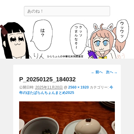
ひらちょんの中華端末隔離倉庫
検
ほたがページ上部にある検索バーを消してくれたサイトです。
索
画
← 前へ
次へ →
像
P_20250125_184032
ナ
公開日時:
2025年11月20日
@
2560 × 1920
カテゴリー:
今
ビ
年のほたぱらんちょんまとめ2025
ゲ
ー
シ
ョ
ン