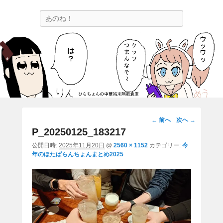
ひらちょんの中華端末隔離倉庫
検
ほたがページ上部にある検索バーを消してくれたサイトです。
索
画
← 前へ
次へ →
像
P_20250125_183217
ナ
公開日時:
2025年11月20日
@
2560 × 1152
カテゴリー:
今
ビ
年のほたぱらんちょんまとめ2025
ゲ
ー
シ
ョ
ン