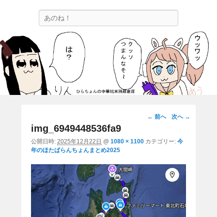
ひらちょんの中華端末隔離倉庫
検
ほたがページ上部にある検索バーを消してくれたサイトです。
索
画
← 前へ
次へ →
像
img_6949448536fa9
ナ
公開日時:
2025年12月22日
@
1080 × 1100
カテゴリー:
今
ビ
年のほたぱらんちょんまとめ2025
ゲ
ー
シ
ョ
ン