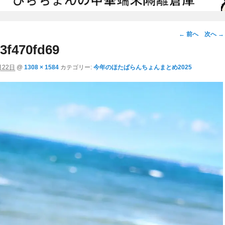
画
← 前へ
次へ →
像
3f470fd69
ナ
月22日
@
1308 × 1584
カテゴリー:
今年のほたぱらんちょんまとめ2025
ビ
ゲ
ー
シ
ョ
ン