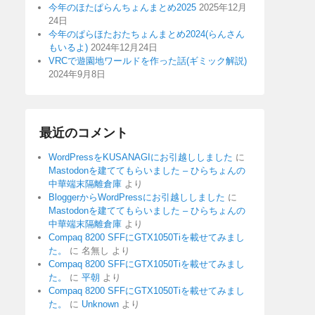
今年のほたぱらんちょんまとめ2025
2025年12月
24日
今年のぱらほたおたちょんまとめ2024(らんさん
もいるよ)
2024年12月24日
VRCで遊園地ワールドを作った話(ギミック解説)
2024年9月8日
最近のコメント
WordPressをKUSANAGIにお引越ししました
に
Mastodonを建ててもらいました – ひらちょんの
中華端末隔離倉庫
より
BloggerからWordPressにお引越ししました
に
Mastodonを建ててもらいました – ひらちょんの
中華端末隔離倉庫
より
Compaq 8200 SFFにGTX1050Tiを載せてみまし
た。
に
名無し
より
Compaq 8200 SFFにGTX1050Tiを載せてみまし
た。
に
平朝
より
Compaq 8200 SFFにGTX1050Tiを載せてみまし
た。
に
Unknown
より